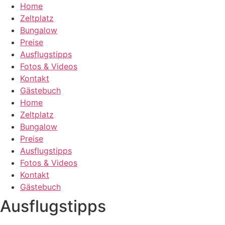
Zum
Home
Inhalt
Zeltplatz
springen
Bungalow
Preise
Ausflugstipps
Fotos & Videos
Kontakt
Gästebuch
Home
Zeltplatz
Bungalow
Preise
Ausflugstipps
Fotos & Videos
Kontakt
Gästebuch
Ausflugstipps